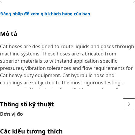
Đăng nhập để xem giá khách hàng của bạn
Mô tả
Cat hoses are designed to route liquids and gases through
machine systems. These hoses are fabricated from
superior materials to withstand application specific
pressures, vibration tolerances and flow requirements for
Cat heavy-duty equipment. Cat hydraulic hose and
couplings are subjected to the most rigorous testing
processes in the industry. Every Cat hose and coupling
combination is tested as a system to ensure a perfect fit
Thông số kỹ thuật
that yields maximum safety and dependability.
The construction of the hose is made from special high
Đơn vị đo
temperature synthetic rubber tube and single high tensile
steel wire braid reinforcement. The outer cover is oil,
Các kiểu tương thích
weather, and abrasion resistant synthetic