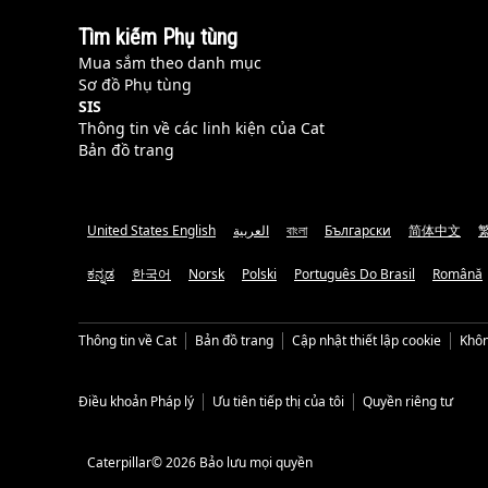
Tìm kiếm Phụ tùng
Mua sắm theo danh mục
Sơ đồ Phụ tùng
SIS
Thông tin về các linh kiện của Cat
Bản đồ trang
United States English
العربية
বাংলা
Български
简体中文
ಕನ್ನಡ
한국어
Norsk
Polski
Português Do Brasil
Română
Thông tin về Cat
Bản đồ trang
Cập nhật thiết lập cookie
Khôn
Điều khoản Pháp lý
Ưu tiên tiếp thị của tôi
Quyền riêng tư
Caterpillar© 2026 Bảo lưu mọi quyền