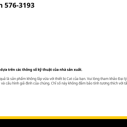
ện
576-3193
 dựa trên các thông số kỹ thuật của nhà sản xuất.
t quả là sản phẩm không lắp vừa với thiết bị Cat của bạn. Vui lòng tham khảo Đại 
i và cấu hình giả định của chúng. Chỉ số này không đảm bảo tính tương thích với tất