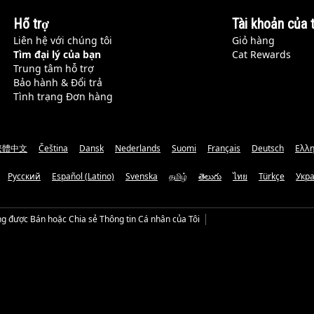
Hỗ trợ
Tài khoản của t
Liên hệ với chúng tôi
Giỏ hàng
Tìm đại lý của bạn
Cat Rewards
Trung tâm hỗ trợ
Bảo hành & Đổi trả
Tình trạng Đơn hàng
繁體中文
Čeština
Dansk
Nederlands
Suomi
Français
Deutsch
Ελλη
Русский
Español (Latino)
Svenska
தமிழ்
తెలుగు
ไทย
Türkçe
Укр
g được Bán hoặc Chia sẻ Thông tin Cá nhân của Tôi