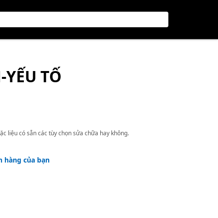
-YẾU TỐ
ặc liệu có sẵn các tùy chọn sửa chữa hay không.
h hàng của bạn