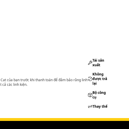
Tái sản
xuất
Không
được trả
lý Cat của bạn trước khi thanh toán để đảm bảo rằng linh
lại
 cả các linh kiện.
Bộ công
cụ
Thay thế