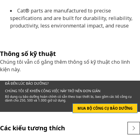
Cat® parts are manufactured to precise
specifications and are built for durability, reliability,
productivity, less environmental impact, and reuse
Thông số kỹ thuật
Chúng tôi vẫn cố gắng thêm thông số kỹ thuật cho linh
kiện này.
ĐÃ ĐẾN LÚC BẢO DƯỠNG?
CHÚNG TÔI SẼ KHIẾN CÔNG VIỆC NÀY TRỞ NÊN ĐƠN GIẢN
Bộ dụng cụ bảo dưỡng hoàn chỉnh có sẵn theo loại thiết bị, bao gồm các bộ công cụ
dành cho 250, 500 và 1.000 giờ sử dụng.
MUA BỘ CÔNG CỤ BẢO DƯỠNG
Các kiểu tương thích