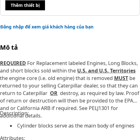
Thêm thiết bị
Đăng nhập để xem giá khách hàng của bạn
Mô tả
REQUIRED
For Replacement labeled Engines, Long Blocks,
and short blocks sold within the
U.S. and U.S. Territories
the engine core (i.e. old engine) that is removed
MUST
be
returned to your selling Caterpillar dealer, so that they can
return to Caterpillar
OR
destroy, as required by law. Proof
of return or destruction will then be provided to the EPA
and or California ARB if required. See PELJ1301 for
Description:
additional details.
Cylinder blocks serve as the main body of engines
Attributes: