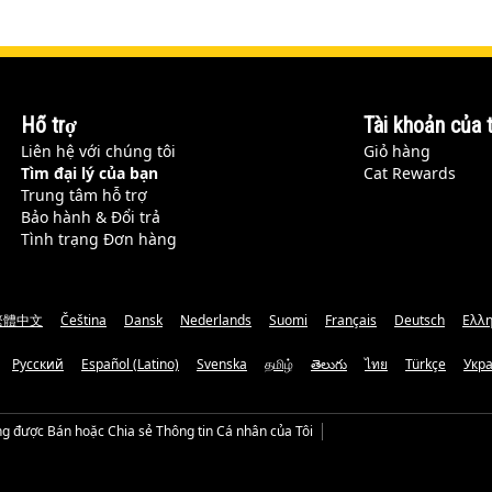
Hỗ trợ
Tài khoản của t
Liên hệ với chúng tôi
Giỏ hàng
Tìm đại lý của bạn
Cat Rewards
Trung tâm hỗ trợ
Bảo hành & Đổi trả
Tình trạng Đơn hàng
繁體中文
Čeština
Dansk
Nederlands
Suomi
Français
Deutsch
Ελλη
Русский
Español (Latino)
Svenska
தமிழ்
తెలుగు
ไทย
Türkçe
Укр
g được Bán hoặc Chia sẻ Thông tin Cá nhân của Tôi