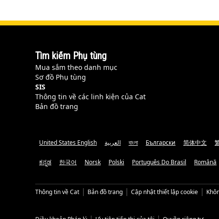
Tìm kiếm Phụ tùng
Mua sắm theo danh mục
Sơ đồ Phụ tùng
SIS
Thông tin về các linh kiện của Cat
Bản đồ trang
United States English
العربية
বাংলা
Български
简体中文
ಕನ್ನಡ
한국어
Norsk
Polski
Português Do Brasil
Română
Thông tin về Cat
Bản đồ trang
Cập nhật thiết lập cookie
Khôn