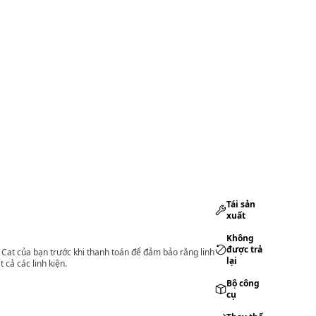
Tái sản
xuất
Không
được trả
lý Cat của bạn trước khi thanh toán để đảm bảo rằng linh
lại
 cả các linh kiện.
Bộ công
cụ