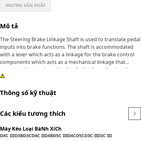
NGƯNG SẢN XUẤT
Mô tả
The Steering Brake Linkage Shaft is used to translate pedal
inputs into brake functions. The shaft is accommodated
with a lever which acts as a linkage for the brake control
components which acts as a mechanical linkage that
connects the steering wheel to the brakes, allowing the
driver to control both steering and braking functions.
Thông số kỹ thuật
Attributes:
• Provided with high strength and wear resistance
• Prevents unintended movements and maintains proper
Các kiểu tương thích
alignment between the connected parts
Máy Kéo Loại BáNh XíCh
Applications:
D4C III
D3B
D3C
D4C II
D4B
D5C III
D4C
D5C
D3C II
D3C III
The Steering Brake Linkage Shaft serves as the central