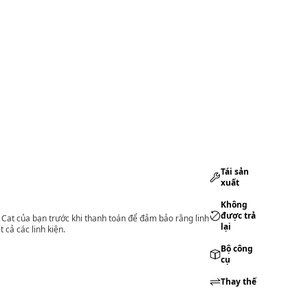
Tái sản
xuất
Không
được trả
lý Cat của bạn trước khi thanh toán để đảm bảo rằng linh
lại
 cả các linh kiện.
Bộ công
cụ
Thay thế