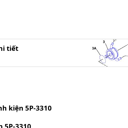
i tiết
inh kiện
5P-3310
ện
5P-3310