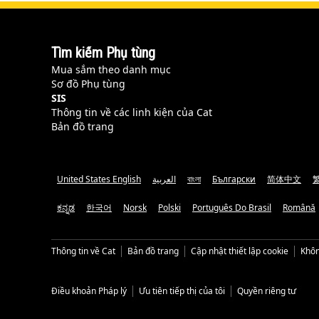
Tìm kiếm Phụ tùng
Mua sắm theo danh mục
Sơ đồ Phụ tùng
SIS
Thông tin về các linh kiện của Cat
Bản đồ trang
United States English
العربية
বাংলা
Български
简体中文
ಕನ್ನಡ
한국어
Norsk
Polski
Português Do Brasil
Română
Thông tin về Cat
Bản đồ trang
Cập nhật thiết lập cookie
Khôn
Điều khoản Pháp lý
Ưu tiên tiếp thị của tôi
Quyền riêng tư