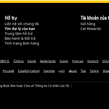
Hỗ trợ
Tài khoản của t
Liên hệ với chúng tôi
Giỏ hàng
Tìm đại lý của bạn
Cat Rewards
Trung tâm hỗ trợ
Bảo hành & Đổi trả
Tình trạng Đơn hàng
繁體中文
Čeština
Dansk
Nederlands
Suomi
Français
Deutsch
Ελλη
Русский
Español (Latino)
Svenska
தமிழ்
తెలుగు
ไทย
Türkçe
Укр
g được Bán hoặc Chia sẻ Thông tin Cá nhân của Tôi