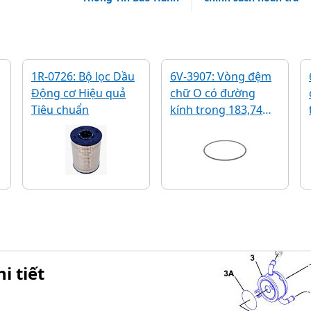
1R-0726: Bộ lọc Dầu
6V-3907: Vòng đệm
Động cơ Hiệu quả
chữ O có đường
Tiêu chuẩn
kính trong 183,74
mm
i tiết