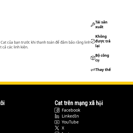
Tái sản
xuất
Không
được trả
lý Cat của bạn trước khi thanh toán để đảm bảo rằng linh
lại
 cả các linh kiện.
Bộ công
cụ
Thay thế
ôi
Cat trên mạng xã hội
Facebook
LinkedIn
YouTube
X