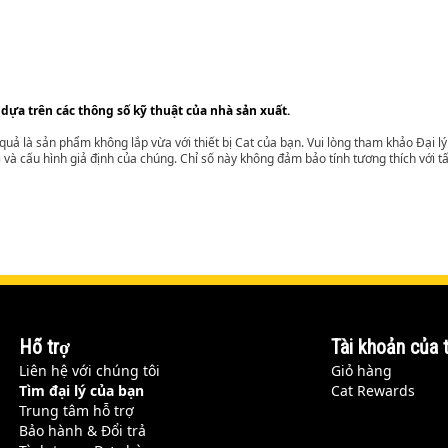
 dựa trên các thông số kỹ thuật của nhà sản xuất.
t quả là sản phẩm không lắp vừa với thiết bị Cat của bạn. Vui lòng tham khảo Đại 
i và cấu hình giả định của chúng. Chỉ số này không đảm bảo tính tương thích với tất
Hỗ trợ
Tài khoản của t
Liên hệ với chúng tôi
Giỏ hàng
Tìm đại lý của bạn
Cat Rewards
Trung tâm hỗ trợ
Bảo hành & Đổi trả