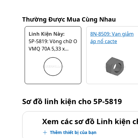
Thường Được Mua Cùng Nhau
Linh Kiện Này:
8N-8509: Van giảm
5P-5819: Vòng chữ O
áp nổ cacte
VMQ 70A 5,33 x
266,07 mm
Sơ đồ linh kiện cho
5P-5819
Xem các sơ đồ Linh kiện ch
Thêm thiết bị của bạn