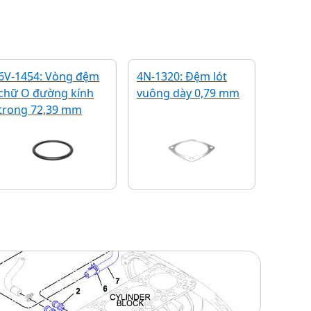
6V-1454: Vòng đệm
4N-1320: Đệm lót
chữ O đường kính
vuông dày 0,79 mm
trong 72,39 mm