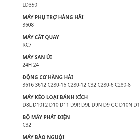
LD350
MÁY PHỤ TRỢ HÀNG HẢI
3608
MÁY CẮT QUAY
RC7
MÁY SAN ỦI
24H 24
ĐỘNG CƠ HÀNG HẢI
3616 3612 C280-16 C280-12 C32 C280-6 C280-8
MÁY KÉO LOẠI BÁNH XÍCH
D8L D10T2 D10 D11 D9R D9L D9N D9 GC D10N D
BỘ MÁY PHÁT ĐIỆN
C32
MÁY BÀO NGUỘI