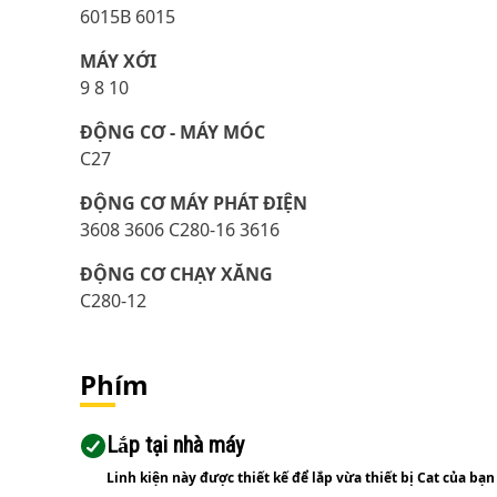
6015B 6015
MÁY XỚI
9 8 10
ĐỘNG CƠ - MÁY MÓC
C27
ĐỘNG CƠ MÁY PHÁT ĐIỆN
3608 3606 C280-16 3616
ĐỘNG CƠ CHẠY XĂNG
C280-12
Phím
Lắp tại nhà máy
Linh kiện này được thiết kế để lắp vừa thiết bị Cat của bạn