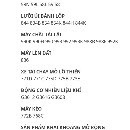
59N 59L 58L 59 58
LƯỠI ỦI BÁNH LỐP
844 834B 854 854K 844H 844K
MÁY CHẤT TẢI LẬT
990K 990H 990 993 992 993K 988B 988F 992K
MÁY LÈN ĐẤT
836
XE TẢI CHẠY MỎ LỘ THIÊN
771D 771C 775D 775B 773E
ĐỘNG CƠ NHIÊN LIỆU KHÍ
G3612 G3616 G3608
MÁY KÉO
772B 768C
SẢN PHẨM KHAI KHOÁNG MỞ RỘNG