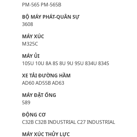
PM-565 PM-565B
BỘ MÁY PHÁT-QUÂN SỰ
3608
MÁY XÚC
M325C
MÁY ỦI
10SU 10U 8A 8S 8U 9U 9SU 834U 834S
XE TẢI ĐƯỜNG HẦM
AD60 AD55B AD63
MÁY ĐẶT ỐNG
589
ĐỘNG CƠ
C32B C32B INDUSTRIAL C27 INDUSTRIAL
MÁY XÚC THỦY LỰC