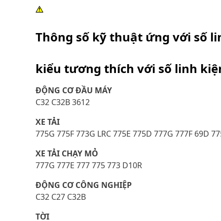
Thông số kỹ thuật ứng với số l
kiểu tương thích với số linh ki
ĐỘNG CƠ ĐẦU MÁY
C32 C32B 3612
XE TẢI
775G 775F 773G LRC 775E 775D 777G 777F 69D 7
XE TẢI CHẠY MỎ
777G 777E 777 775 773 D10R
ĐỘNG CƠ CÔNG NGHIỆP
C32 C27 C32B
TỜI