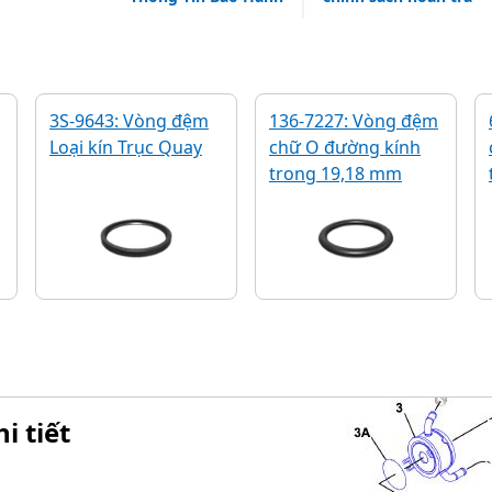
3S-9643: Vòng đệm
136-7227: Vòng đệm
Loại kín Trục Quay
chữ O đường kính
trong 19,18 mm
i tiết