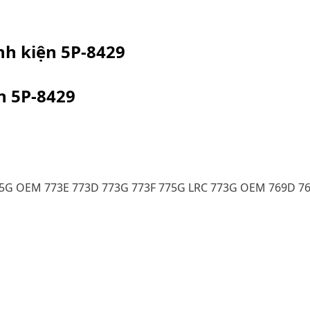
inh kiện
5P-8429
ện
5P-8429
75G OEM 773E 773D 773G 773F 775G LRC 773G OEM 769D 7