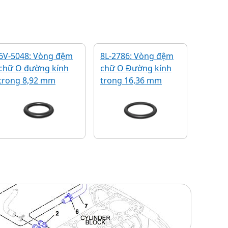
6V-5048: Vòng đệm
8L-2786: Vòng đệm
chữ O đường kính
chữ O Đường kính
trong 8,92 mm
trong 16,36 mm