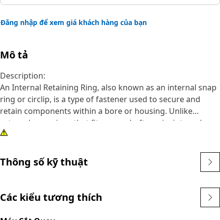
Đăng nhập để xem giá khách hàng của bạn
Mô tả
Description:
An Internal Retaining Ring, also known as an internal snap
ring or circlip, is a type of fastener used to secure and
retain components within a bore or housing. Unlike
external snap rings that fit over a shaft or pin, internal
snap rings are installed inside a bore or groove to hold
components in place. The main purpose of an internal
snap ring is to prevent axial movement or displacement of
Thông số kỹ thuật
components within a bore or housing. It acts as a retaining
device, holding components such as bearings, shafts, or
seals securely in place.
Các kiểu tương thích
Attributes: