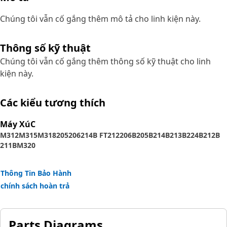
Chúng tôi vẫn cố gắng thêm mô tả cho linh kiện này.
Thông số kỹ thuật
Chúng tôi vẫn cố gắng thêm thông số kỹ thuật cho linh
kiện này.
Các kiểu tương thích
Máy XúC
M312
M315
M318
205
206
214B FT
212
206B
205B
214B
213B
224B
212B
211B
M320
Thông Tin Bảo Hành
chính sách hoàn trả
Parts Diagrams