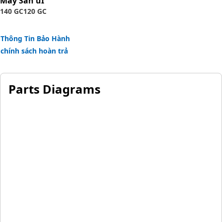
Máy San ủI
140 GC
120 GC
Applications:
A Transmission Piston Ring is positioned within the
Thông Tin Bảo Hành
transmission assembly to seal the gap between the piston
chính sách hoàn trả
and the shim, maintaining fluid pressure and facilitating
smooth power transfer between components.
Parts Diagrams