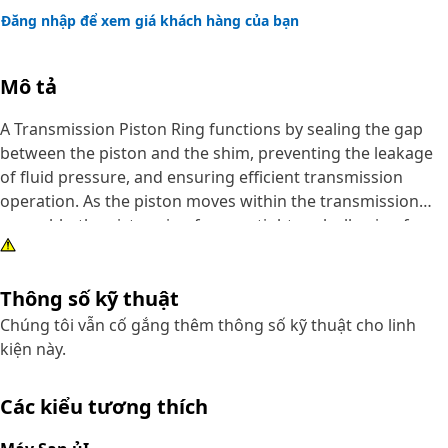
Đăng nhập để xem giá khách hàng của bạn
Mô tả
A Transmission Piston Ring functions by sealing the gap
between the piston and the shim, preventing the leakage
of fluid pressure, and ensuring efficient transmission
operation. As the piston moves within the transmission
assembly, the piston ring forms a tight seal, allowing for
smooth and consistent transmission of power between
components. This ensures optimal performance and
Thông số kỹ thuật
longevity of the equipment's transmission system.
Chúng tôi vẫn cố gắng thêm thông số kỹ thuật cho linh
Attributes:
kiện này.
• Reduces friction for improved efficiency.
• Resistant to wear and tear.
Các kiểu tương thích
• Resistant to corrosion and abrasion
• High-temperature resistance.