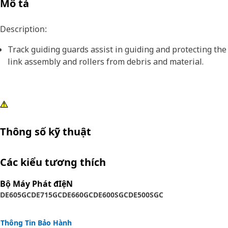
Mô tả
Description:
Track guiding guards assist in guiding and protecting the
link assembly and rollers from debris and material.
Thông số kỹ thuật
Các kiểu tương thích
Bộ Máy Phát đIệN
DE605GC
DE715GC
DE660GC
DE600SGC
DE500SGC
Thông Tin Bảo Hành