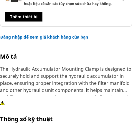
hoặc liệu có sẵn các tùy chọn sửa chữa hay không.
Thêm thiết bị
Đăng nhập để xem giá khách hàng của bạn
Mô tả
The Hydraulic Accumulator Mounting Clamp is designed to
securely hold and support the hydraulic accumulator in
place, ensuring proper integration with the filter manifold
and other hydraulic unit components. It helps maintain
stability, prevents excessive movement and vibration, and
protects the hydraulic accumulator from damage during
operation.
Thông số kỹ thuật
Attributes: