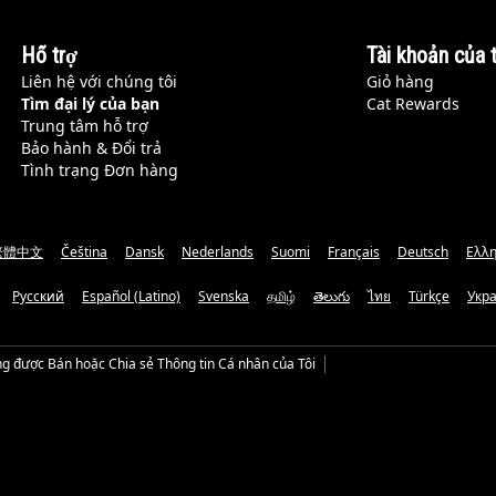
Hỗ trợ
Tài khoản của t
Liên hệ với chúng tôi
Giỏ hàng
Tìm đại lý của bạn
Cat Rewards
Trung tâm hỗ trợ
Bảo hành & Đổi trả
Tình trạng Đơn hàng
繁體中文
Čeština
Dansk
Nederlands
Suomi
Français
Deutsch
Ελλη
Русский
Español (Latino)
Svenska
தமிழ்
తెలుగు
ไทย
Türkçe
Укр
g được Bán hoặc Chia sẻ Thông tin Cá nhân của Tôi