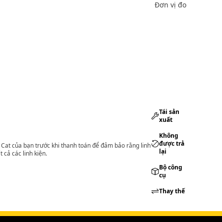
Đơn vị đo
Tái sản
xuất
Không
được trả
lý Cat của bạn trước khi thanh toán để đảm bảo rằng linh
lại
 cả các linh kiện.
Bộ công
cụ
Thay thế