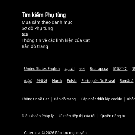
Tìm kiếm Phụ tùng
Mua sắm theo danh mục
Sơ đồ Phụ tùng
SIS
Thông tin về các linh kiện của Cat
Bản đồ trang
United States English
العربية
বাংলা
Български
简体中文
ಕನ್ನಡ
한국어
Norsk
Polski
Português Do Brasil
Română
Thông tin về Cat
Bản đồ trang
Cập nhật thiết lập cookie
Khôn
Điều khoản Pháp lý
Ưu tiên tiếp thị của tôi
Quyền riêng tư
Caterpillar© 2026 Bảo lưu mọi quyền