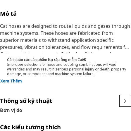
Mô tả
Cat hoses are designed to route liquids and gases through
machine systems. These hoses are fabricated from
superior materials to withstand application specific
pressures, vibration tolerances, and flow requirements for
Cat heavy-duty equipment. Cat hydraulic hose and
Cảnh báo các sản phẩm lắp ráp ống mềm Cat®
couplings are subjected to the most rigorous testing
Improper selections of hose and coupling combinations will void
processes in the industry. Every Cat hose and coupling
warranties and may result in serious personal injury or death, property
damage, or component and machine system failure.
combination is tested as a system to ensure a perfect fit
Xem Thêm
that yields maximum safety and dependability.
The construction of the hose is made from a special high
temperature synthetic rubber tube and single high tensile
Thông số kỹ thuật
steel wire braid reinforcement. The outer cover is oil,
weather, and abrasion resistant synthetic rubber.
Đơn vị đo
Các kiểu tương thích