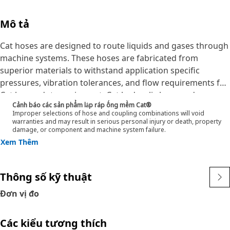
Mô tả
Cat hoses are designed to route liquids and gases through
machine systems. These hoses are fabricated from
superior materials to withstand application specific
pressures, vibration tolerances, and flow requirements for
Cat heavy-duty equipment. Cat hydraulic hose and
Cảnh báo các sản phẩm lắp ráp ống mềm Cat®
couplings are subjected to the most rigorous testing
Improper selections of hose and coupling combinations will void
processes in the industry. Every Cat hose and coupling
warranties and may result in serious personal injury or death, property
damage, or component and machine system failure.
combination is tested as a system to ensure a perfect fit
Xem Thêm
that yields maximum safety and dependability.
The construction of the hose is made from a special high
temperature synthetic rubber tube and single high tensile
Thông số kỹ thuật
steel wire braid reinforcement. The outer cover is oil,
weather, and abrasion resistant synthetic rubber.
Đơn vị đo
Các kiểu tương thích