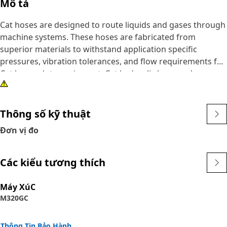
Mô tả
Cat hoses are designed to route liquids and gases through
machine systems. These hoses are fabricated from
superior materials to withstand application specific
pressures, vibration tolerances, and flow requirements for
Cat heavy-duty equipment. Cat hydraulic hose and
couplings are subjected to the most rigorous testing
processes in the industry. Every Cat hose and coupling
combination is tested as a system to ensure a perfect fit
Thông số kỹ thuật
that yields maximum safety and dependability.
Đơn vị đo
Các kiểu tương thích
Máy XúC
M320GC
Thông Tin Bảo Hành