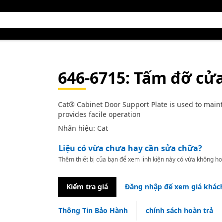
646-6715
: Tấm đỡ cửa
Cat® Cabinet Door Support Plate is used to maint
provides facile operation
Nhãn hiệu: Cat
Liệu có vừa chưa hay cần sửa chữa?
Thêm thiết bị của bạn để xem linh kiện này có vừa không ho
Kiểm tra giá
Đăng nhập để xem giá khác
Thông Tin Bảo Hành
chính sách hoàn trả