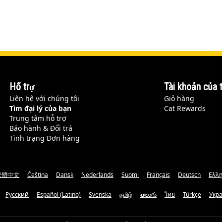
Hỗ trợ
Tài khoản của t
Liên hệ với chúng tôi
Giỏ hàng
Tìm đại lý của bạn
Cat Rewards
Trung tâm hỗ trợ
Bảo hành & Đổi trả
Tình trạng Đơn hàng
繁體中文
Čeština
Dansk
Nederlands
Suomi
Français
Deutsch
Ελλη
Русский
Español (Latino)
Svenska
தமிழ்
తెలుగు
ไทย
Türkçe
Укр