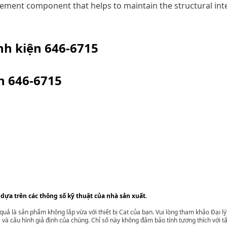
cement component that helps to maintain the structural int
inh kiện
646-6715
ện
646-6715
 dựa trên các thông số kỹ thuật của nhà sản xuất.
t quả là sản phẩm không lắp vừa với thiết bị Cat của bạn. Vui lòng tham khảo Đại 
i và cấu hình giả định của chúng. Chỉ số này không đảm bảo tính tương thích với tất