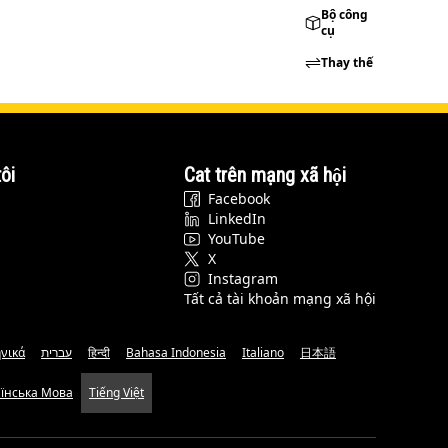
Bộ công
cụ
Thay thế
ôi
Cat trên mạng xã hội
Facebook
LinkedIn
YouTube
X
Instagram
Tất cả tài khoản mạng xã hội
νικά
עברית
हिन्दी
Bahasa Indonesia
Italiano
日本語
аїнська Мова
Tiếng Việt