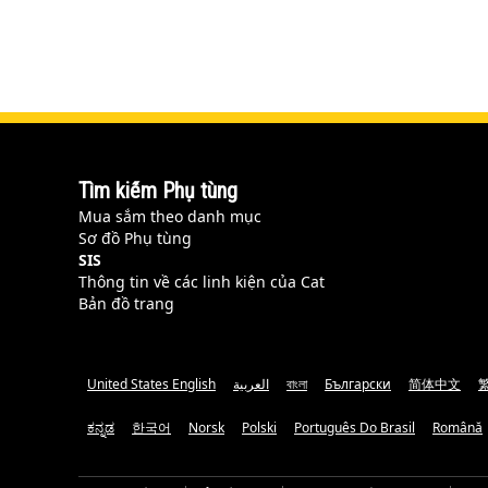
Tìm kiếm Phụ tùng
Mua sắm theo danh mục
Sơ đồ Phụ tùng
SIS
Thông tin về các linh kiện của Cat
Bản đồ trang
United States English
العربية
বাংলা
Български
简体中文
ಕನ್ನಡ
한국어
Norsk
Polski
Português Do Brasil
Română