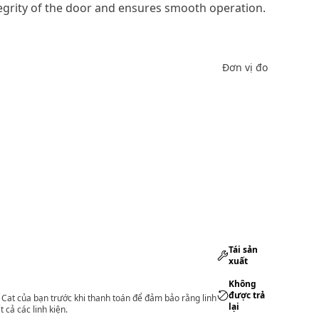
egrity of the door and ensures smooth operation.
Đơn vị đo
Tái sản
xuất
Không
được trả
lý Cat của bạn trước khi thanh toán để đảm bảo rằng linh
lại
 cả các linh kiện.