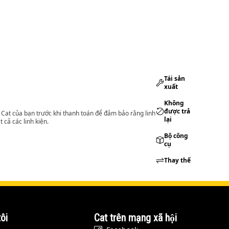
Tái sản
xuất
Không
được trả
lý Cat của bạn trước khi thanh toán để đảm bảo rằng linh
lại
 cả các linh kiện.
Bộ công
cụ
Thay thế
ôi
Cat trên mạng xã hội