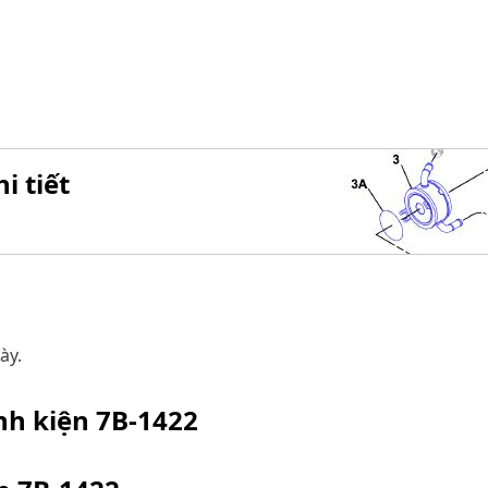
i tiết
ày.
inh kiện
7B-1422