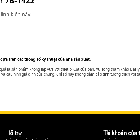
ện
7B-1422
linh kiện này.
 dựa trên các thông số kỹ thuật của nhà sản xuất.
t quả là sản phẩm không lắp vừa với thiết bị Cat của bạn. Vui lòng tham khảo Đại 
i và cấu hình giả định của chúng. Chỉ số này không đảm bảo tính tương thích với tất
Hỗ trợ
Tài khoản của t