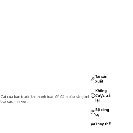
Tái sản
xuất
Không
được trả
lý Cat của bạn trước khi thanh toán để đảm bảo rằng linh
lại
 cả các linh kiện.
Bộ công
cụ
Thay thế