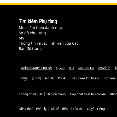
Tìm kiếm Phụ tùng
Mua sắm theo danh mục
Sơ đồ Phụ tùng
SIS
Thông tin về các linh kiện của Cat
Bản đồ trang
United States English
العربية
বাংলা
Български
简体中文
ಕನ್ನಡ
한국어
Norsk
Polski
Português Do Brasil
Română
Thông tin về Cat
Bản đồ trang
Cập nhật thiết lập cookie
Khôn
Điều khoản Pháp lý
Ưu tiên tiếp thị của tôi
Quyền riêng tư