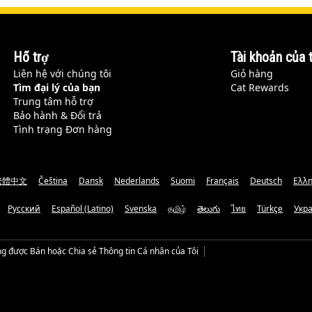
Hỗ trợ
Tài khoản của t
Liên hệ với chúng tôi
Giỏ hàng
Tìm đại lý của bạn
Cat Rewards
Trung tâm hỗ trợ
Bảo hành & Đổi trả
Tình trạng Đơn hàng
繁體中文
Čeština
Dansk
Nederlands
Suomi
Français
Deutsch
Ελλη
Русский
Español (Latino)
Svenska
தமிழ்
తెలుగు
ไทย
Türkçe
Укр
g được Bán hoặc Chia sẻ Thông tin Cá nhân của Tôi