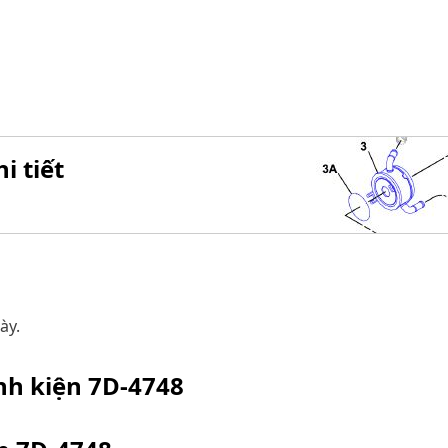
i tiết
ày.
inh kiện
7D-4748