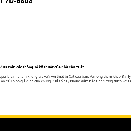
ện
7D-6808
 dựa trên các thông số kỹ thuật của nhà sản xuất.
t quả là sản phẩm không lắp vừa với thiết bị Cat của bạn. Vui lòng tham khảo Đại 
i và cấu hình giả định của chúng. Chỉ số này không đảm bảo tính tương thích với tất