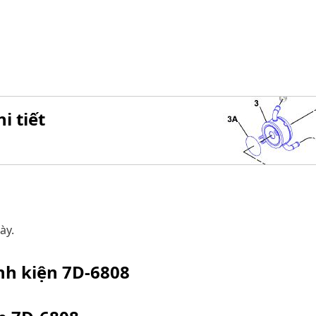
i tiết
ày.
inh kiện
7D-6808