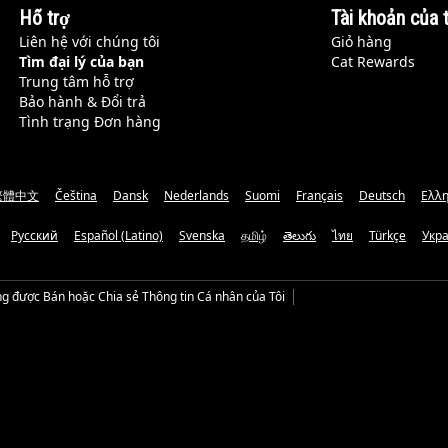
Hỗ trợ
Tài khoản của t
Liên hệ với chúng tôi
Giỏ hàng
Tìm đại lý của bạn
Cat Rewards
Trung tâm hỗ trợ
Bảo hành & Đổi trả
Tình trạng Đơn hàng
繁體中文
Čeština
Dansk
Nederlands
Suomi
Français
Deutsch
Ελλη
Русский
Español (Latino)
Svenska
தமிழ்
తెలుగు
ไทย
Türkçe
Укр
g được Bán hoặc Chia sẻ Thông tin Cá nhân của Tôi