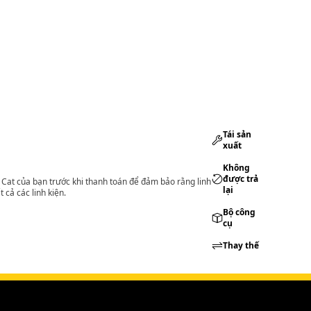
Tái sản
xuất
Không
được trả
lý Cat của bạn trước khi thanh toán để đảm bảo rằng linh
lại
 cả các linh kiện.
Bộ công
cụ
Thay thế