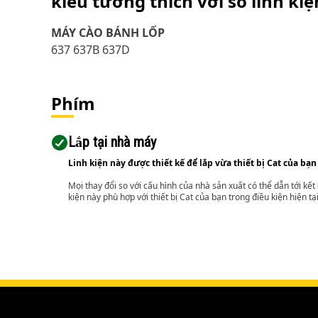
kiểu tương thích với số linh ki
MÁY CÀO BÁNH LỐP
637 637B 637D
Phím
Lắp tại nhà máy
Linh kiện này được thiết kế để lắp vừa thiết bị Cat của bạn
Mọi thay đổi so với cấu hình của nhà sản xuất có thể dẫn tới kế
kiện này phù hợp với thiết bị Cat của bạn trong điều kiện hiện tạ