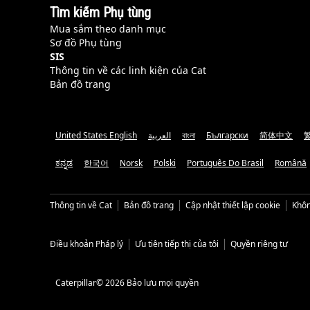
Tìm kiếm Phụ tùng
Mua sắm theo danh mục
Sơ đồ Phụ tùng
SIS
Thông tin về các linh kiện của Cat
Bản đồ trang
United States English
العربية
বাংলা
Български
简体中文
ಕನ್ನಡ
한국어
Norsk
Polski
Português Do Brasil
Română
Thông tin về Cat
Bản đồ trang
Cập nhật thiết lập cookie
Khôn
Điều khoản Pháp lý
Ưu tiên tiếp thị của tôi
Quyền riêng tư
Caterpillar© 2026 Bảo lưu mọi quyền