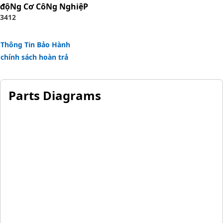
độNg Cơ CôNg NghiệP
Applications:
3412
The Heat Exchanger Cover Gasket is positioned between
the cover and the exchanger body, ensuring a secure and
leak-free connection, preventing leaks, and supporting the
Thông Tin Bảo Hành
heat exchange process.
chính sách hoàn trả
Parts Diagrams