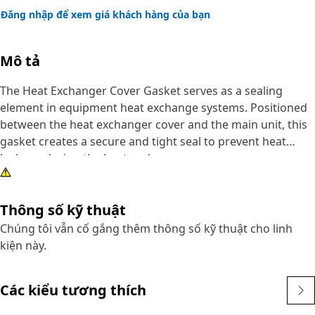
Đăng nhập để xem giá khách hàng của bạn
Mô tả
The Heat Exchanger Cover Gasket serves as a sealing
element in equipment heat exchange systems. Positioned
between the heat exchanger cover and the main unit, this
gasket creates a secure and tight seal to prevent heat
leakage during the heat exchange process.
Attributes:
Thông số kỹ thuật
• Build from resilient materials for long-lasting
performance.
Chúng tôi vẫn cố gắng thêm thông số kỹ thuật cho linh
• Designed for an exact fit, promoting a reliable and tight
kiện này.
seal.
• Facilitates proper maintenance of the heat exchanger
Các kiểu tương thích
system.