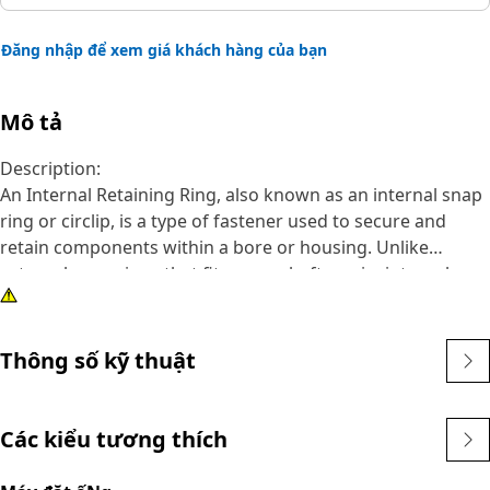
Đăng nhập để xem giá khách hàng của bạn
Mô tả
Description:
An Internal Retaining Ring, also known as an internal snap
ring or circlip, is a type of fastener used to secure and
retain components within a bore or housing. Unlike
external snap rings that fit over a shaft or pin, internal
snap rings are installed inside a bore or groove to hold
components in place. The main purpose of an internal
snap ring is to prevent axial movement or displacement of
Thông số kỹ thuật
components within a bore or housing. It acts as a retaining
device, holding components such as bearings, shafts, or
seals securely in place.
Các kiểu tương thích
Attributes: