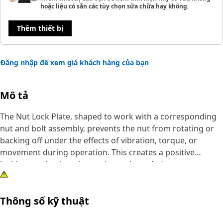
hoặc liệu có sẵn các tùy chọn sửa chữa hay không.
Thêm thiết bị
Đăng nhập để xem giá khách hàng của bạn
Mô tả
The Nut Lock Plate, shaped to work with a corresponding
nut and bolt assembly, prevents the nut from rotating or
backing off under the effects of vibration, torque, or
movement during operation. This creates a positive
locking mechanism that resists unintended movement.
Once installed, it acts as a physical retainer that resists
unintentional movement, reducing the risk of component
Thông số kỹ thuật
separation or malfunction. This is used in environments
where vibrations are constant, and fastener integrity must