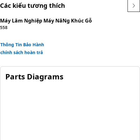
requirements
Các kiểu tương thích
Application:
Máy Lâm Nghiệp Máy NâNg Khúc Gỗ
Assembled to a shaft or housing groove to retain a
558
component or assembly.
Thông Tin Bảo Hành
chính sách hoàn trả
Parts Diagrams