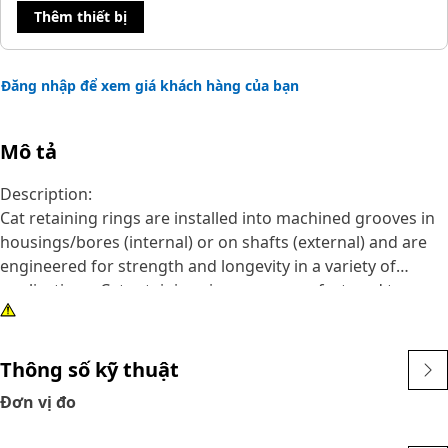
Thêm thiết bị
Đăng nhập để xem giá khách hàng của bạn
Mô tả
Description:
Cat retaining rings are installed into machined grooves in
housings/bores (internal) or on shafts (external) and are
engineered for strength and longevity in a variety of
applications. Cat retaining rings are manufactured to
precise specifications and are built for durability, reliability,
and productivity. You can count on this built for it product
to help you get more done.
Thông số kỹ thuật
Đơn vị đo
Attributes:
• Retaining rings meet or exceed, ANSI, ASTM and DIN