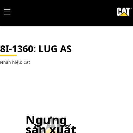
8I-1360
: LUG AS
Nhãn hiệu: Cat
Ngưng
sản xuất