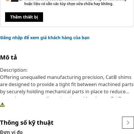
hoặc liệu có sẵn các tùy chọn sửa chữa hay không.
Thêm thiết bị
Đăng nhập để xem giá khách hàng của bạn
Mô tả
Description:
Offering unequalled manufacturing precision, Cat® shims
are designed to provide a tight fit between machined parts
by securely holding mechanical parts in place to reduce
excessive wear on adjacent parts and hardware. Cat®
shims provide superior protection, being manufactured
from high quality materials with properties that provide a
long wear life, and the high performance you demand.
Thông số kỹ thuật
Protect your investment with genuine Cat® shim parts.
Đơn vị đo