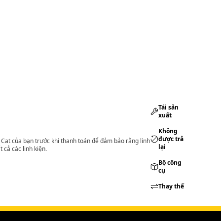
Tái sản
xuất
Không
được trả
lý Cat của bạn trước khi thanh toán để đảm bảo rằng linh
lại
 cả các linh kiện.
Bộ công
cụ
Thay thế