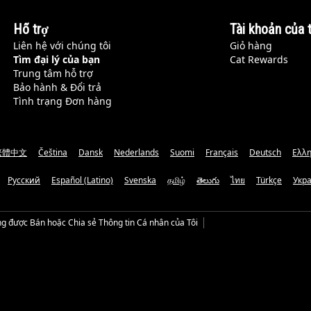
Hỗ trợ
Tài khoản của t
Liên hệ với chúng tôi
Giỏ hàng
Tìm đại lý của bạn
Cat Rewards
Trung tâm hỗ trợ
Bảo hành & Đổi trả
Tình trạng Đơn hàng
繁體中文
Čeština
Dansk
Nederlands
Suomi
Français
Deutsch
Ελλη
Русский
Español (Latino)
Svenska
தமிழ்
తెలుగు
ไทย
Türkçe
Укр
g được Bán hoặc Chia sẻ Thông tin Cá nhân của Tôi