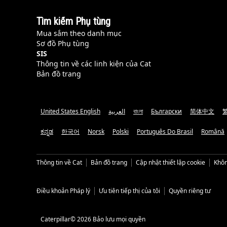
Tìm kiếm Phụ tùng
Mua sắm theo danh mục
Sơ đồ Phụ tùng
SIS
Thông tin về các linh kiện của Cat
Bản đồ trang
United States English
العربية
বাংলা
Български
简体中文
ಕನ್ನಡ
한국어
Norsk
Polski
Português Do Brasil
Română
Thông tin về Cat
Bản đồ trang
Cập nhật thiết lập cookie
Khôn
Điều khoản Pháp lý
Ưu tiên tiếp thị của tôi
Quyền riêng tư
Caterpillar© 2026 Bảo lưu mọi quyền