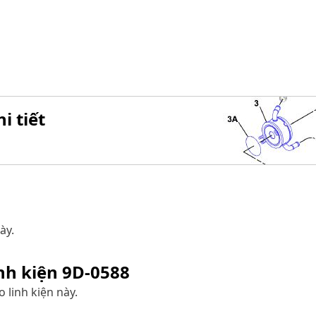
i tiết
ày.
inh kiện
9D-0588
 linh kiện này.