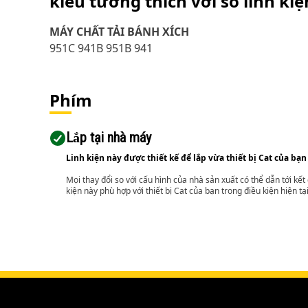
kiểu tương thích với số linh ki
MÁY CHẤT TẢI BÁNH XÍCH
951C 941B 951B 941
Phím
Lắp tại nhà máy
Linh kiện này được thiết kế để lắp vừa thiết bị Cat của bạn
Mọi thay đổi so với cấu hình của nhà sản xuất có thể dẫn tới kế
kiện này phù hợp với thiết bị Cat của bạn trong điều kiện hiện tạ