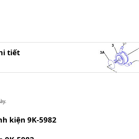
i tiết
ày.
inh kiện
9K-5982