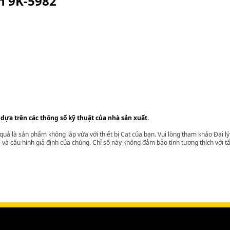
ện
9K-5982
 dựa trên các thông số kỹ thuật của nhà sản xuất.
t quả là sản phẩm không lắp vừa với thiết bị Cat của bạn. Vui lòng tham khảo Đại 
i và cấu hình giả định của chúng. Chỉ số này không đảm bảo tính tương thích với tất