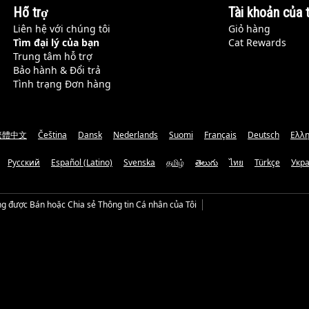
Hỗ trợ
Tài khoản của t
Liên hệ với chúng tôi
Giỏ hàng
Tìm đại lý của bạn
Cat Rewards
Trung tâm hỗ trợ
Bảo hành & Đổi trả
Tình trạng Đơn hàng
繁體中文
Čeština
Dansk
Nederlands
Suomi
Français
Deutsch
Ελλη
Русский
Español (Latino)
Svenska
தமிழ்
తెలుగు
ไทย
Türkçe
Укр
g được Bán hoặc Chia sẻ Thông tin Cá nhân của Tôi