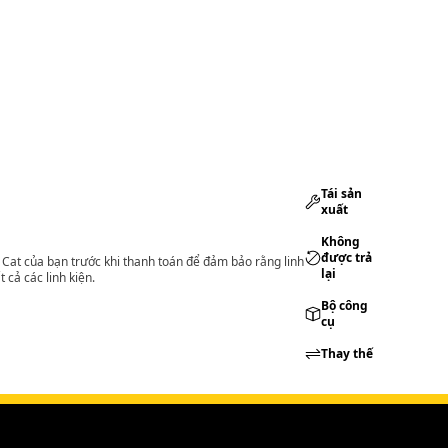
Tái sản
xuất
Không
được trả
lý Cat của bạn trước khi thanh toán để đảm bảo rằng linh
lại
 cả các linh kiện.
Bộ công
cụ
Thay thế