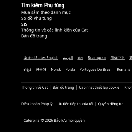
Tìm kiếm Phụ tùng
Mua sắm theo danh mục
Sơ đồ Phụ tùng
SIS
Thông tin về các linh kiện của Cat
Bản đồ trang
United States English
العربية
বাংলা
Български
简体中文
ಕನ್ನಡ
한국어
Norsk
Polski
Português Do Brasil
Română
Thông tin về Cat
Bản đồ trang
Cập nhật thiết lập cookie
Khôn
Điều khoản Pháp lý
Ưu tiên tiếp thị của tôi
Quyền riêng tư
Caterpillar© 2026 Bảo lưu mọi quyền