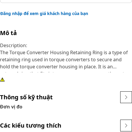
Đăng nhập để xem giá khách hàng của bạn
Mô tả
Description:
The Torque Converter Housing Retaining Ring is a type of
retaining ring used in torque converters to secure and
hold the torque converter housing in place. It is an
external ring that fits into a groove or recess on the outer
surface of the torque converter housing, providing
retention and preventing axial movement of the housing
during operation.
Thông số kỹ thuật
Đơn vị đo
Attributes:
• Ensuring a tight and reliable fit.
• Designed to withstand maximum force and load.
Các kiểu tương thích
• Non-corrosive.