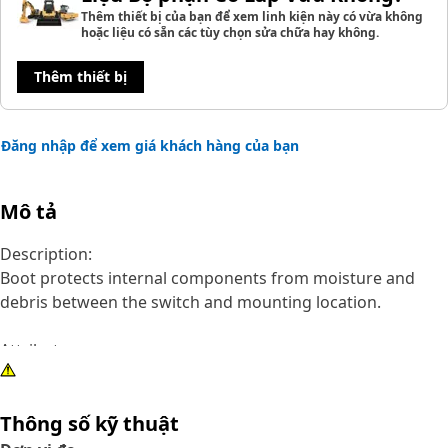
Thêm thiết bị của bạn để xem linh kiện này có vừa không
hoặc liệu có sẵn các tùy chọn sửa chữa hay không.
Thêm thiết bị
Đăng nhập để xem giá khách hàng của bạn
Mô tả
Description:
Boot protects internal components from moisture and
debris between the switch and mounting location.
Attributes:
• Material: Rubber
• RoHS Compliant
Thông số kỹ thuật
• Provides protection from shorts and shock
• Highly durable