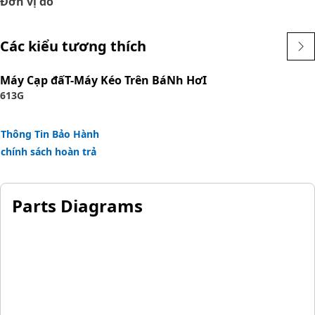
Đơn vị đo
Application:
Các kiểu tương thích
Consult your owner's manual or contact your local Cat
Dealer for more information.
Máy Cạp đấT-Máy Kéo Trên BáNh HơI
613G
Thông Tin Bảo Hành
chính sách hoàn trả
Parts Diagrams