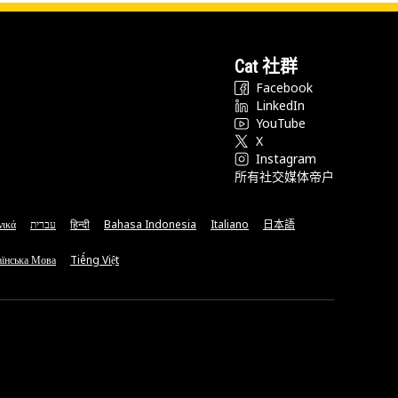
Cat 社群
Facebook
LinkedIn
YouTube
X
Instagram
所有社交媒体帝户
νικά
עברית
हिन्दी
Bahasa Indonesia
Italiano
日本語
їнська Мова
Tiếng Việt