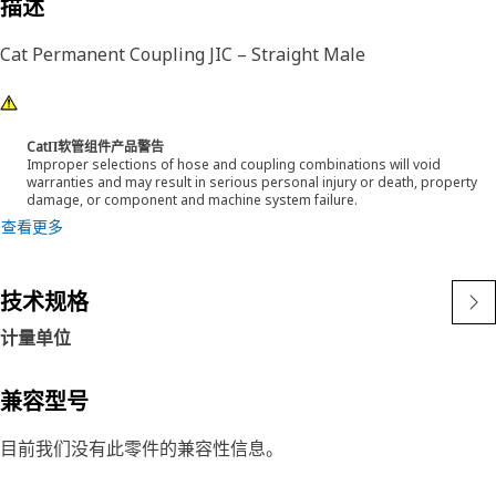
描述
Cat Permanent Coupling JIC – Straight Male
CatΠ软管组件产品警告
Improper selections of hose and coupling combinations will void
warranties and may result in serious personal injury or death, property
damage, or component and machine system failure.
查看更多
技术规格
计量单位
兼容型号
目前我们没有此零件的兼容性信息。