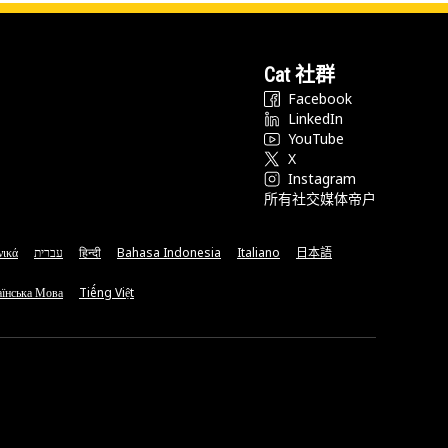
Cat 社群
Facebook
LinkedIn
YouTube
X
Instagram
所有社交媒体帝户
νικά
עברית
हिन्दी
Bahasa Indonesia
Italiano
日本語
їнська Мова
Tiếng Việt