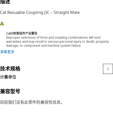
描述
Cat Resuable Coupling JIC – Straight Male
CatΠ软管组件产品警告
Improper selections of hose and coupling combinations will void
warranties and may result in serious personal injury or death, property
damage, or component and machine system failure.
查看更多
技术规格
计量单位
兼容型号
目前我们没有此零件的兼容性信息。