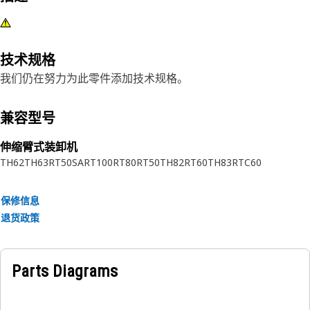
技术规格
我们仍在努力为此零件添加技术规格。
兼容型号
伸缩臂式装卸机
TH62
TH63
RT50SA
RT100
RT80
RT50
TH82
RT60
TH83
RTC60
保修信息
退货政策
Parts Diagrams