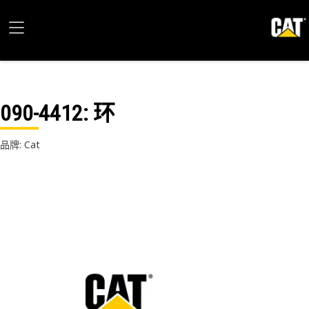
090-4412
: 环
品牌: Cat