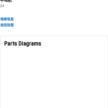
平地机
应用：
24
锁环用于保持和锁定变速箱行星齿轮中的离合器齿轮。
保修信息
退货政策
Parts Diagrams