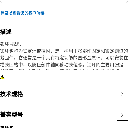
登录以查看您的客户价格
描述
锁环 描述：
锁环也称为锁定环或挡圈，是一种用于将部件固定和锁定到位的
紧固件。它通常是一个具有特定功能的圆形金属环，可以安装在
槽或凹槽中，以防止部件轴向移动或位移。锁环的主要用途是将
部件固定和锁定到位，防止它们发生意外的轴向移动或拆解。
特点：
• 按照精确的技术规格制造，坚固耐用、性能可靠、效率高。
技术规格
• 由耐用材料制成，具有强度和耐腐蚀性。
• 将压缩扣环插入孔的凹槽或凹槽中。
• 戒指被压缩到 ⌀358 毫米，无需永久固定。
兼容型号
• 洛氏硬度值：C 45-50。