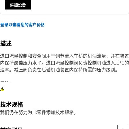
添加设备
登录以查看您的客户价格
描述
进口流量控制和安全阀用于调节流入车桥的机油流量，并在装置
内保持最佳压力水平。进口流量控制阀负责控制机油进入后轴的
速率。减压阀负责在后轴机油装置内保持所需的压力级别。
属性：
• 按照精确的技术规格制造，专为耐用性和可靠性而打造
• 允许多余的油绕过系统并返回储油罐
技术规格
应用：
我们仍在努力为此零件添加技术规格。
进口流量控制和压力安全阀用于确保后轴机油装置内的适当润滑
和压力控制。