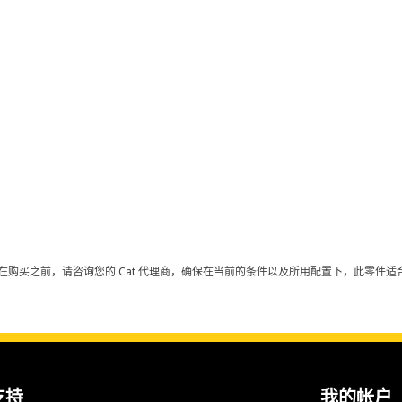
在购买之前，请咨询您的 Cat 代理商，确保在当前的条件以及所用配置下，此零件适合
支持
我的帐户