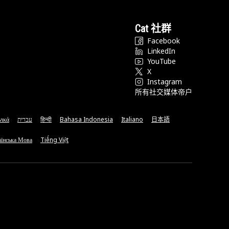
Cat 社群
Facebook
LinkedIn
YouTube
X
Instagram
所有社交媒体帝户
νικά
עברית
हिन्दी
Bahasa Indonesia
Italiano
日本語
їнська Мова
Tiếng Việt