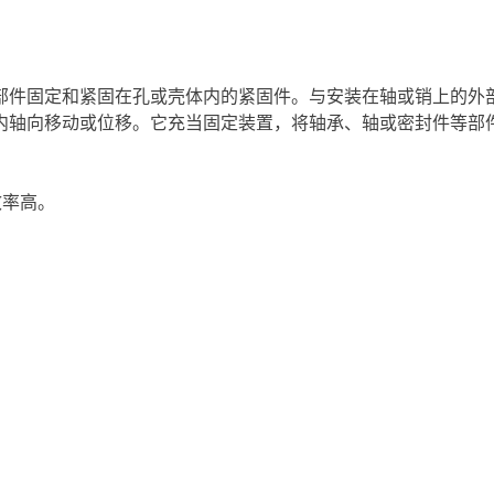
部件固定和紧固在孔或壳体内的紧固件。与安装在轴或销上的外
内轴向移动或位移。它充当固定装置，将轴承、轴或密封件等部
效率高。
。