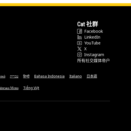
Cat 社群
Facebook
LinkedIn
YouTube
X
Instagram
所有社交媒体帝户
νικά
עברית
हिन्दी
Bahasa Indonesia
Italiano
日本語
їнська Мова
Tiếng Việt