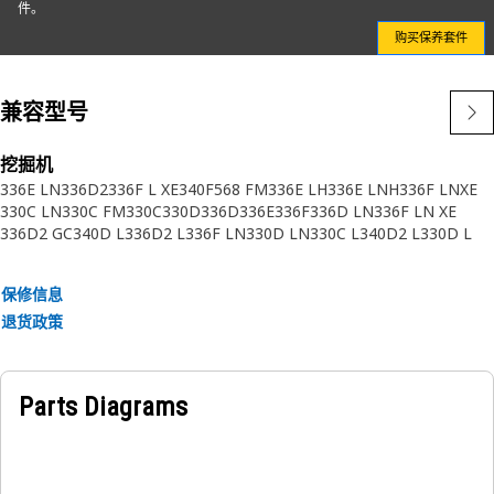
件。
购买保养套件
兼容型号
挖掘机
336E LN
336D2
336F L XE
340F
568 FM
336E LH
336E LNH
336F LNXE
330C LN
330C FM
330C
330D
336D
336E
336F
336D LN
336F LN XE
336D2 GC
340D L
336D2 L
336F LN
330D LN
330C L
340D2 L
330D L
336F L
336E L
336D L
330D FM
336F XE
336E H
保修信息
退货政策
Parts Diagrams