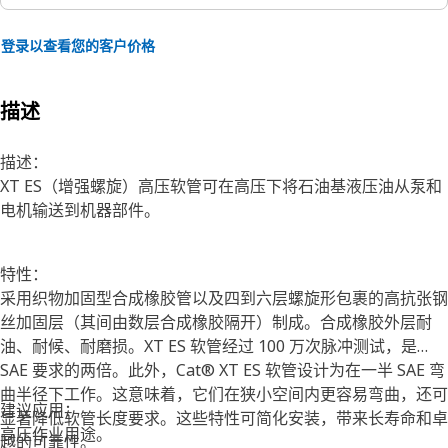
登录以查看您的客户价格
描述
描述：
XT ES（增强螺旋）高压软管可在高压下将石油基液压油从泵和
电机输送到机器部件。
特性：
采用织物加固型合成橡胶管以及四到六层螺旋形包裹的高抗张钢
丝加固层（其间由数层合成橡胶隔开）制成。合成橡胶外层耐
油、耐候、耐磨损。XT ES 软管经过 100 万次脉冲测试，是
SAE 要求的两倍。此外，Cat® XT ES 软管设计为在一半 SAE 弯
曲半径下工作。这意味着，它们在狭小空间内更容易弯曲，还可
建议应用：
显著降低软管长度要求。这些特性可简化安装，带来长寿命和卓
高压作业用途。
越的可靠性。