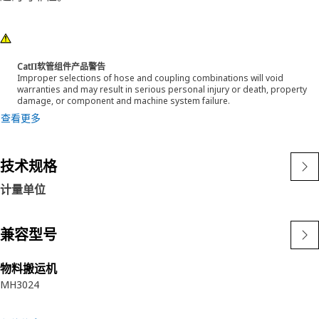
CatΠ软管组件产品警告
Improper selections of hose and coupling combinations will void
warranties and may result in serious personal injury or death, property
damage, or component and machine system failure.
查看更多
技术规格
计量单位
兼容型号
物料搬运机
MH3024