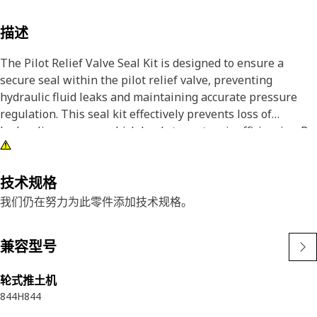
描述
The Pilot Relief Valve Seal Kit is designed to ensure a
secure seal within the pilot relief valve, preventing
hydraulic fluid leaks and maintaining accurate pressure
regulation. This seal kit effectively prevents loss of
hydraulic pressure, which leads to system inefficiencies. By
maintaining optimal pressure levels, it contributes to the
smooth operation and longevity of hydraulic
systems.Attributes:• High-quality materials for durability
技术规格
and longevity.• Resistant to hydraulic fluid and
我们仍在努力为此零件添加技术规格。
environmental factors.• Consistent pressure levels for
improved safety.• Helps extend the service life of hydraulic
兼容型号
components.Applications: The Pilot Relief Valve Seal Kit is
used to maintain proper sealing and pressure regulation in
轮式推土机
hydraulic systems by preventing leaks and enhancing the
844H
844
overall reliability of the unit.