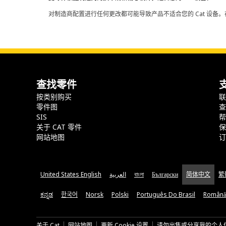
对制造商配置进行任何更改都可能导致产品不适合您的 Cat 设备。
查找零件
按类别购买
零件图
SIS
关于 CAT 零件
网站地图
United States English
العربية
বাংলা
Български
简体中文
繁
ಕನ್ನಡ
한국어
Norsk
Polski
Português Do Brasil
Română
关于 Cat
网站地图
更新 Cookie 设置
请勿出售或分享我的个人