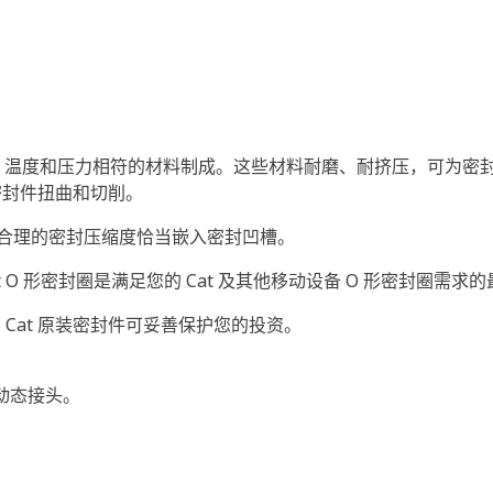
的油液、温度和压力相符的材料制成。这些材料耐磨、耐挤压，可为密封
密封件扭曲和切削。
以合理的密封压缩度恰当嵌入密封凹槽。
at O 形密封圈是满足您的 Cat 及其他移动设备 O 形密封圈需
Cat 原装密封件可妥善保护您的投资。
和动态接头。