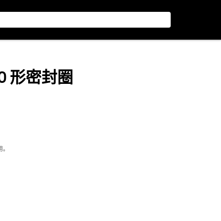
径 O 形密封圈
用。