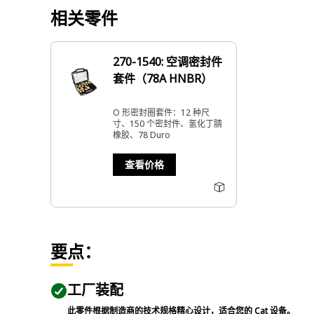
相关零件
270-1540: 空调密封件
套件（78A HNBR）
O 形密封圈套件：12 种尺
寸、150 个密封件、氢化丁腈
橡胶、78 Duro
查看价格
要点：
工厂装配
此零件根据制造商的技术规格精心设计，适合您的 Cat 设备。