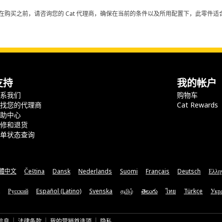
在购买之前，请咨询您的 Cat 代理商，确保在当前的条件以及所用配置下，此零件适合
支持
我的帐户
联系我们
购物车
查找您的代理商
Cat Rewards
帮助中心
保修和退货
订单状态查询
體中文
Čeština
Dansk
Nederlands
Suomi
Français
Deutsch
Ελλη
Русский
Español (Latino)
Svenska
தமிழ்
తెలుగు
ไทย
Türkçe
Укра
信息
法律条款
我的营销首选项
隐私