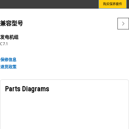
购买保养套件
特性：
• 由 Caterpillar 设计，是润滑系统的集成部件
兼容型号
• 仅 Caterpillar 提供
• 没有谁比 Caterpillar 更了解 Cat 润滑系统
发电机组
C7.1
保修信息
退货政策
Parts Diagrams