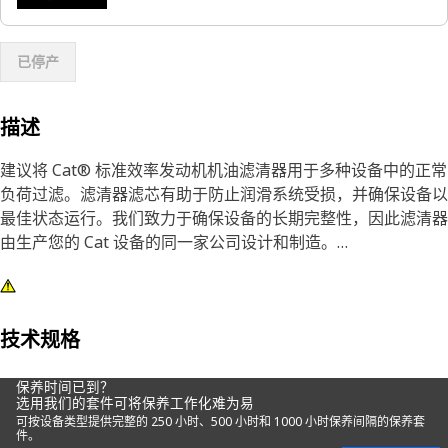
已停产
描述
建议将 Cat® 标准效率发动机机油滤清器用于多种设备中的正常
负荷过滤。滤清器滤芯有助于防止润滑系统受损，并确保设备以
最佳状态运行。我们致力于确保设备的长期完整性，因此滤清器
由生产您的 Cat 设备的同一家公司设计和制造。
我们高度差异化的润滑剂滤清器采用玻璃纤维螺旋粗纱和亚克力
珠，在油液流经滤清器介质时避免介质褶纸卷曲，确保捕获并阻
拦污染物。仿造滤清器中的褶纸通常会卷曲，使污染物穿过滤清
技术规格
器介质进入“清洁”侧，导致额外的部件磨损。
保养时间已到？
选用我们的套件可将保养工作化难为易
选择 Cat 原装滤清器可为您的设备提供出色保护并保障您的收
可按设备类型提供完整的 250 小时、500 小时和 1000 小时保养间隔的保养套
益。
件。