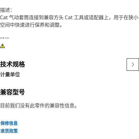
描述：
Cat 气动套筒连接到兼容方头 Cat 工具或适配器上，用于在狭小
空间中快速进行保养和调整。
特性：
• 6 角，7/16 英寸气动套筒
• 深长
• 3/8 英寸方头
技术规格
• 黑色氧化表面处理
计量单位
兼容型号
目前我们没有此零件的兼容性信息。
保修信息
退货政策