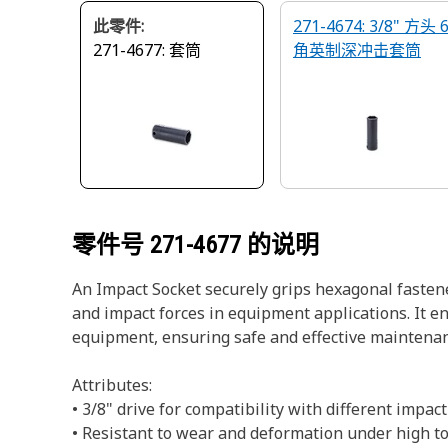
此零件:
271-4674: 3/8" 方头 
271-4677: 套筒
角英制深冲击套筒
零件号
271-4677
的说明
An Impact Socket securely grips hexagonal fastene
and impact forces in equipment applications. It en
equipment, ensuring safe and effective maintenan
Attributes:
• 3/8" drive for compatibility with different impact
• Resistant to wear and deformation under high to