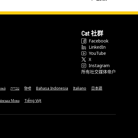
Cat 社群
Facebook
LinkedIn
YouTube
X
Instagram
所有社交媒体帝户
νικά
עברית
हिन्दी
Bahasa Indonesia
Italiano
日本語
їнська Мова
Tiếng Việt