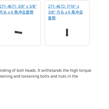
271-4671: 3/8" x 3/8"
271-4672: 7/16" x
方头 x 6 角冲击套筒
3/8" 方头 x 6 角冲击
套筒
nding of bolt heads. It withstands the high torque
htening and loosening bolts and nuts in the