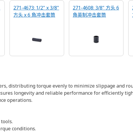
6
271-4673: 1/2" x 3/8"
271-4608: 3/8" 方头 6
方头 x 6 角冲击套筒
角英制冲击套筒
rs, distributing torque evenly to minimize slippage and rou
sures longevity and reliable performance for efficiently tig
ce operations.
 tools.
rque conditions.