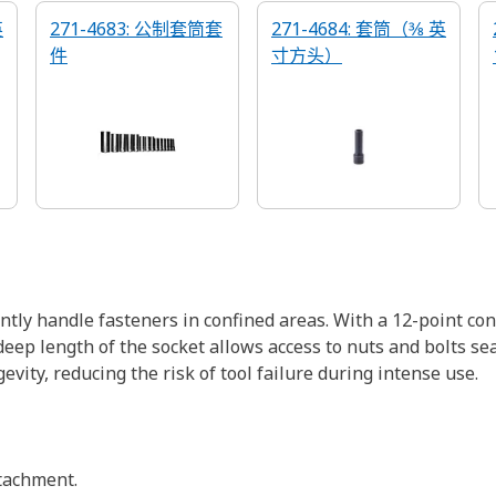
英
271-4683: 公制套筒套
271-4684: 套筒（3⁄8 英
件
寸方头）
ently handle fasteners in confined areas. With a 12-point c
eep length of the socket allows access to nuts and bolts s
gevity, reducing the risk of tool failure during intense use.
ttachment.