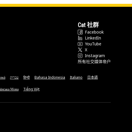
Cat 社群
Facebook
LinkedIn
YouTube
X
Instagram
所有社交媒体帝户
νικά
עברית
हिन्दी
Bahasa Indonesia
Italiano
日本語
їнська Мова
Tiếng Việt