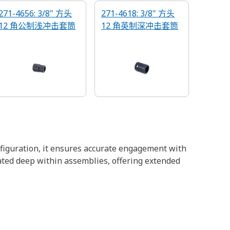
271-4656: 3/8" 方头
271-4618: 3/8" 方头
12 角公制浅冲击套筒
12 角英制深冲击套筒
onfiguration, it ensures accurate engagement with
eated deep within assemblies, offering extended