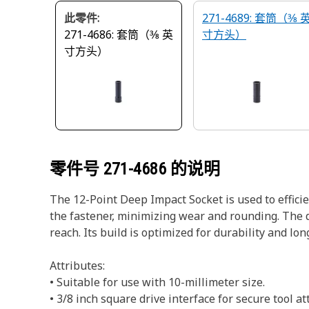
此零件:
271-4689: 套筒（3⁄8 
271-4686: 套筒（3⁄8 英
寸方头）
寸方头）
零件号
271-4686
的说明
The 12-Point Deep Impact Socket is used to effici
the fastener, minimizing wear and rounding. The d
reach. Its build is optimized for durability and lon
Attributes:
• Suitable for use with 10-millimeter size.
• 3/8 inch square drive interface for secure tool a