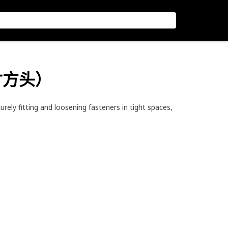
英寸方头）
ely fitting and loosening fasteners in tight spaces,